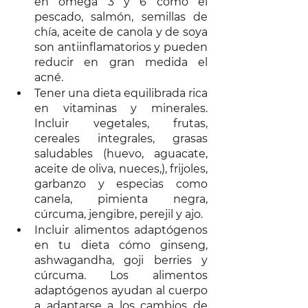
en omega 3 y 6 como el 
pescado, salmón, semillas de 
chía, aceite de canola y de soya 
son antiinflamatorios y pueden 
reducir en gran medida el 
acné.
Tener una dieta equilibrada rica 
en vitaminas y minerales. 
Incluir vegetales, frutas, 
cereales integrales, grasas 
saludables (huevo, aguacate, 
aceite de oliva, nueces,), frijoles, 
garbanzo y especias como 
canela, pimienta negra, 
cúrcuma, jengibre, perejil y ajo.
Incluir alimentos adaptógenos 
en tu dieta cómo ginseng, 
ashwagandha, goji berries y 
cúrcuma. Los alimentos 
adaptógenos ayudan al cuerpo 
a adaptarse a los cambios de 