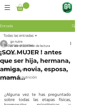
Entrada
Todas las entradas
go nutre
Todas las entradas
27 abr 2022
7 min de lectura
¡SOY MUJER ! antes
Recetas
que ser hija, hermana,
Tips
amiga, novia, esposa,
Rutinas de ejercicio
mamá…
Conoce de nutrición
¿Alguna vez te has preguntado 
sobre todas las etapas físicas, 
hormonales, psicológicas y 