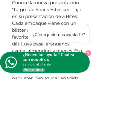
Conoce la nueva presentación
"to-go" de Snack Bites con Tajín,
en su presentación de 3 Bites.
Cada empaque viene con un
blister con 3 de tus cuadretas
¿Cómo podemos ayudarte?
favoritas elaboradas a base de
dátil, uva pasa, arándanos,
avena, almendras y nueces. Eso
1
¿Necesitas ayuda? Chatea
sí, sazonado con el delicioso
con nosotros
Tajín clásico, reducido en sodio.
Servicio al cliente
Estoy en línea
La charola viene con 12
paquetes. Sín azúcar añadida,
100% vegano y prensadas en
frío. Recíbelo en tu casa sin
costo y a un precio final por
cada pieza de $24.91